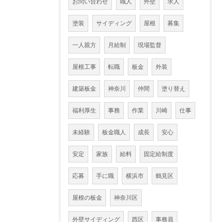
お問い合わせ
職人
外壁
求人
塗装
サイディング
屋根
募集
一人親方
月給制
現場監督
屋根工事
転職
板金
外装
建築板金
神奈川
仲間
塗り替え
福利厚生
事務
作業
川崎
仕事
未経験
板金職人
成長
安心
安定
家族
給料
固定給制度
応募
手に職
横浜市
鶴見区
屋根の板金
神奈川区
外壁サイディング
西区
事務員