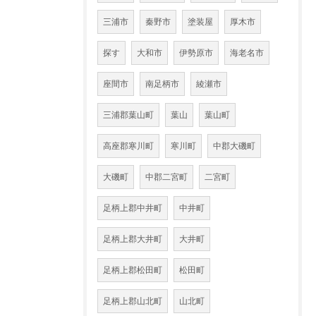
三浦市
秦野市
塗装屋
厚木市
探す
大和市
伊勢原市
海老名市
座間市
南足柄市
綾瀬市
三浦郡葉山町
葉山
葉山町
高座郡寒川町
寒川町
中郡大磯町
大磯町
中郡二宮町
二宮町
足柄上郡中井町
中井町
足柄上郡大井町
大井町
足柄上郡松田町
松田町
足柄上郡山北町
山北町