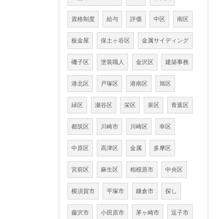
資格制度
給与
評価
中区
南区
板金屋
保土ヶ谷区
金属サイディング
磯子区
塗装職人
金沢区
建築事務
港北区
戸塚区
港南区
旭区
緑区
瀬谷区
栄区
泉区
青葉区
都筑区
川崎市
川崎区
幸区
中原区
高津区
金属
多摩区
宮前区
麻生区
相模原市
中央区
横須賀市
平塚市
鎌倉市
探し
藤沢市
小田原市
茅ヶ崎市
逗子市