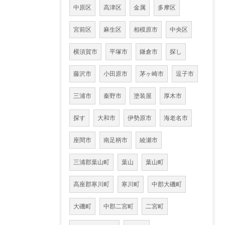
中原区
高津区
金属
多摩区
宮前区
麻生区
相模原市
中央区
横須賀市
平塚市
鎌倉市
探し
藤沢市
小田原市
茅ヶ崎市
逗子市
三浦市
秦野市
塗装屋
厚木市
探す
大和市
伊勢原市
海老名市
座間市
南足柄市
綾瀬市
三浦郡葉山町
葉山
葉山町
高座郡寒川町
寒川町
中郡大磯町
大磯町
中郡二宮町
二宮町