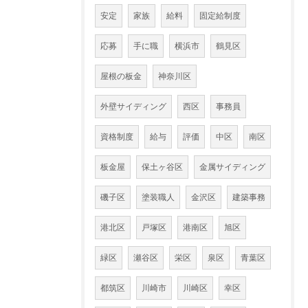
安定
家族
給料
固定給制度
応募
手に職
横浜市
鶴見区
屋根の板金
神奈川区
外壁サイディング
西区
事務員
資格制度
給与
評価
中区
南区
板金屋
保土ヶ谷区
金属サイディング
磯子区
塗装職人
金沢区
建築事務
港北区
戸塚区
港南区
旭区
緑区
瀬谷区
栄区
泉区
青葉区
都筑区
川崎市
川崎区
幸区