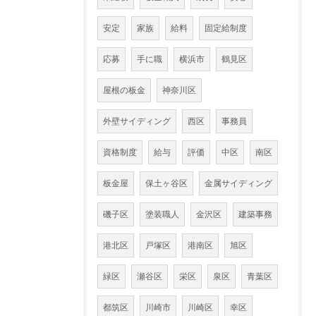
安定
家族
給料
固定給制度
応募
手に職
横浜市
鶴見区
屋根の板金
神奈川区
外壁サイディング
西区
事務員
資格制度
給与
評価
中区
南区
板金屋
保土ヶ谷区
金属サイディング
磯子区
塗装職人
金沢区
建築事務
港北区
戸塚区
港南区
旭区
緑区
瀬谷区
栄区
泉区
青葉区
都筑区
川崎市
川崎区
幸区