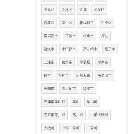
中原区
高津区
金属
多摩区
宮前区
麻生区
相模原市
中央区
横須賀市
平塚市
鎌倉市
探し
藤沢市
小田原市
茅ヶ崎市
逗子市
三浦市
秦野市
塗装屋
厚木市
探す
大和市
伊勢原市
海老名市
座間市
南足柄市
綾瀬市
三浦郡葉山町
葉山
葉山町
高座郡寒川町
寒川町
中郡大磯町
大磯町
中郡二宮町
二宮町