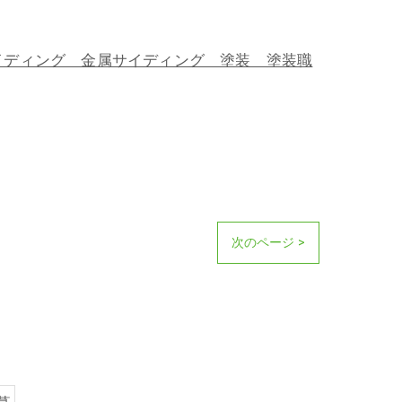
ディング 金属サイディング 塗装 塗装職
次のページ >