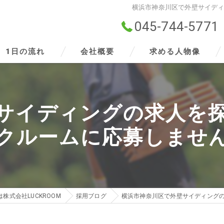
横浜市神奈川区で外壁サイデ
045-744-5771
1日の流れ
会社概要
求める人物像
ビジョン
サイディングの求人を
事業案内
クルームに応募しませ
株式会社LUCKROOM
採用ブログ
横浜市神奈川区で外壁サイディング