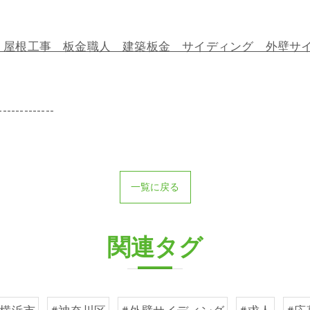
屋根工事 板金職人 建築板金 サイディング 外壁サイ
-------------
一覧に戻る
関連タグ