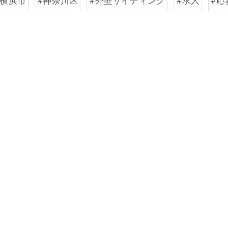
#横浜市
#神奈川区
#外壁サイディング
#求人
#応