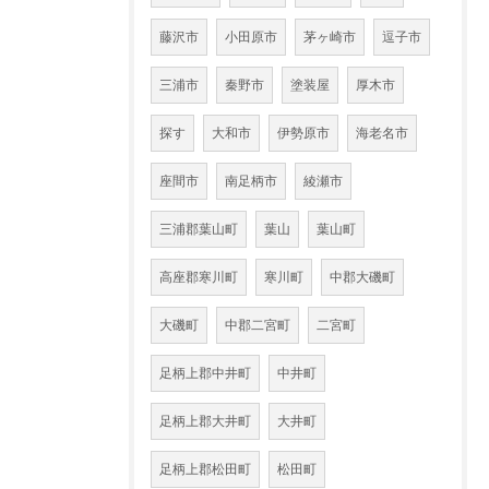
藤沢市
小田原市
茅ヶ崎市
逗子市
三浦市
秦野市
塗装屋
厚木市
探す
大和市
伊勢原市
海老名市
座間市
南足柄市
綾瀬市
三浦郡葉山町
葉山
葉山町
高座郡寒川町
寒川町
中郡大磯町
大磯町
中郡二宮町
二宮町
足柄上郡中井町
中井町
足柄上郡大井町
大井町
足柄上郡松田町
松田町