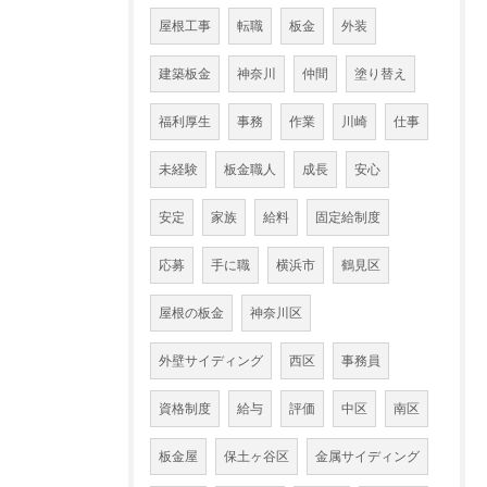
屋根工事
転職
板金
外装
建築板金
神奈川
仲間
塗り替え
福利厚生
事務
作業
川崎
仕事
未経験
板金職人
成長
安心
安定
家族
給料
固定給制度
応募
手に職
横浜市
鶴見区
屋根の板金
神奈川区
外壁サイディング
西区
事務員
資格制度
給与
評価
中区
南区
板金屋
保土ヶ谷区
金属サイディング