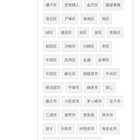
磯子区
塗装職人
金沢区
建築事務
港北区
戸塚区
港南区
旭区
緑区
瀬谷区
栄区
泉区
青葉区
都筑区
川崎市
川崎区
幸区
中原区
高津区
金属
多摩区
宮前区
麻生区
相模原市
中央区
横須賀市
平塚市
鎌倉市
探し
藤沢市
小田原市
茅ヶ崎市
逗子市
三浦市
秦野市
塗装屋
厚木市
探す
大和市
伊勢原市
海老名市