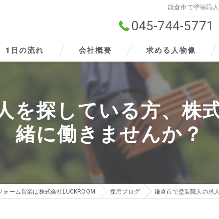
鎌倉市で塗装職
045-744-5771
1日の流れ
会社概要
求める人物像
ビジョン
人を探している方、株
事業案内
緒に働きませんか？
ォーム営業は株式会社LUCKROOM
採用ブログ
鎌倉市で塗装職人の求