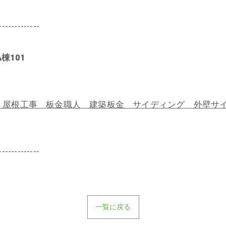
-------------
棟101
屋根工事 板金職人 建築板金 サイディング 外壁サイ
-------------
一覧に戻る