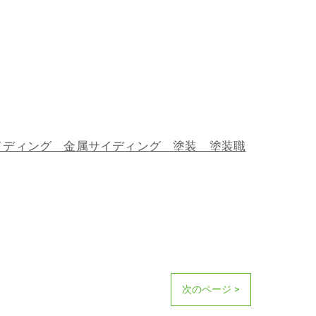
ディング 金属サイディング 塗装 塗装職
次のページ >