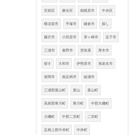
宮前区
麻生区
相模原市
中央区
横須賀市
平塚市
鎌倉市
探し
藤沢市
小田原市
茅ヶ崎市
逗子市
三浦市
秦野市
塗装屋
厚木市
探す
大和市
伊勢原市
海老名市
座間市
南足柄市
綾瀬市
三浦郡葉山町
葉山
葉山町
高座郡寒川町
寒川町
中郡大磯町
大磯町
中郡二宮町
二宮町
足柄上郡中井町
中井町