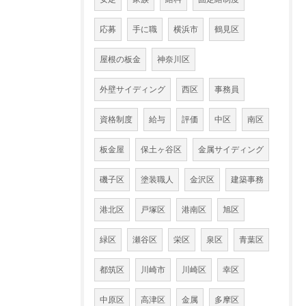
応募
手に職
横浜市
鶴見区
屋根の板金
神奈川区
外壁サイディング
西区
事務員
資格制度
給与
評価
中区
南区
板金屋
保土ヶ谷区
金属サイディング
磯子区
塗装職人
金沢区
建築事務
港北区
戸塚区
港南区
旭区
緑区
瀬谷区
栄区
泉区
青葉区
都筑区
川崎市
川崎区
幸区
中原区
高津区
金属
多摩区