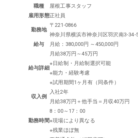
職種
屋根工事スタッフ
雇用形態
正社員
〒221-0866
勤務地
神奈川県横浜市神奈川区羽沢南3-34-
給与
月給：380,000円 ～450,000円
月給38万円～45万円
※日給制・月給制選択可能
給与詳細
※能力・経験考慮
※試用期間1ヶ月有（同条件）
入社2年
収入例
月給38万円＋他手当＝月収40万円
8：00～17：00
勤務時間
※現場により異なる
※残業ほぼ無