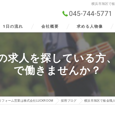
横浜市旭区で
045-744-5771
1日の流れ
会社概要
求める人物像
ビジョン
の求人を探している方
事業案内
で働きませんか？
リフォーム営業は株式会社LUCKROOM
採用ブログ
横浜市旭区で板金職