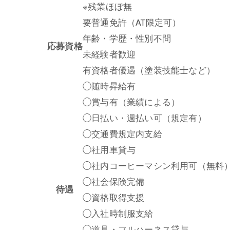
※残業ほぼ無
要普通免許（AT限定可）
年齢・学歴・性別不問
応募資格
未経験者歓迎
有資格者優遇（塗装技能士など）
◯随時昇給有
◯賞与有（業績による）
◯日払い・週払い可（規定有）
◯交通費規定内支給
◯社用車貸与
◯社内コーヒーマシン利用可（無料
◯社会保険完備
待遇
◯資格取得支援
◯入社時制服支給
◯道具・フルハーネス貸与