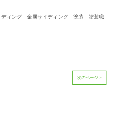
ディング 金属サイディング 塗装 塗装職
次のページ >