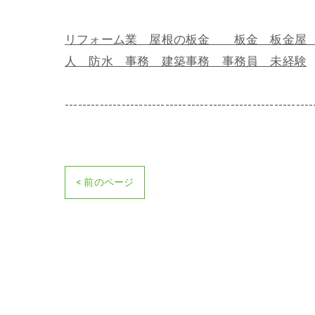
リフォーム業 屋根の板金 板金 板金屋 
人 防水 事務 建築事務 事務員 未経験
---------------------------------------------------------
< 前のページ