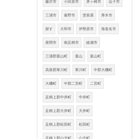
藤沢市
小田原市
茅ヶ崎市
逗子市
三浦市
秦野市
塗装屋
厚木市
探す
大和市
伊勢原市
海老名市
座間市
南足柄市
綾瀬市
三浦郡葉山町
葉山
葉山町
高座郡寒川町
寒川町
中郡大磯町
大磯町
中郡二宮町
二宮町
足柄上郡中井町
中井町
足柄上郡大井町
大井町
足柄上郡松田町
松田町
足柄上郡山北町
山北町