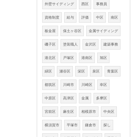
外壁サイディング
西区
事務員
資格制度
給与
評価
中区
南区
板金屋
保土ヶ谷区
金属サイディング
磯子区
塗装職人
金沢区
建築事務
港北区
戸塚区
港南区
旭区
緑区
瀬谷区
栄区
泉区
青葉区
都筑区
川崎市
川崎区
幸区
中原区
高津区
金属
多摩区
宮前区
麻生区
相模原市
中央区
横須賀市
平塚市
鎌倉市
探し