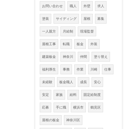
お問い合わせ
職人
外壁
求人
塗装
サイディング
屋根
募集
一人親方
月給制
現場監督
屋根工事
転職
板金
外装
建築板金
神奈川
仲間
塗り替え
福利厚生
事務
作業
川崎
仕事
未経験
板金職人
成長
安心
安定
家族
給料
固定給制度
応募
手に職
横浜市
鶴見区
屋根の板金
神奈川区