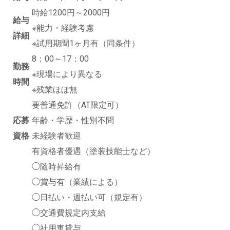
時給1200円～2000円
給与
※能力・経験考慮
詳細
※試用期間1ヶ月有（同条件）
8：00～17：00
勤務
※現場により異なる
時間
※残業ほぼ無
要普通免許（AT限定可）
応募
年齢・学歴・性別不問
資格
未経験者歓迎
有資格者優遇（塗装技能士など）
◯随時昇給有
◯賞与有（業績による）
◯日払い・週払い可（規定有）
◯交通費規定内支給
◯社用車貸与