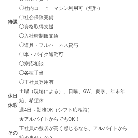
◯社内コーヒーマシン利用可（無料）
◯社会保険完備
待遇
◯資格取得支援
◯入社時制服支給
◯道具・フルハーネス貸与
◯車・バイク通勤可
◯寮応相談
◯各種手当
◯正社員登用有
土曜（現場による）、日曜、GW、夏季、年末年
休日
始、希望休
休暇
週4日～勤務OK（シフト応相談）
★アルバイトからでもOK！
正社員の敷居が高く感じるなら、アルバイトから
その
始めませんか？