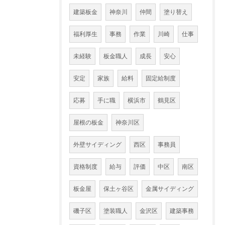
建築板金
神奈川
仲間
塗り替え
福利厚生
事務
作業
川崎
仕事
未経験
板金職人
成長
安心
安定
家族
給料
固定給制度
応募
手に職
横浜市
鶴見区
屋根の板金
神奈川区
外壁サイディング
西区
事務員
資格制度
給与
評価
中区
南区
板金屋
保土ヶ谷区
金属サイディング
磯子区
塗装職人
金沢区
建築事務