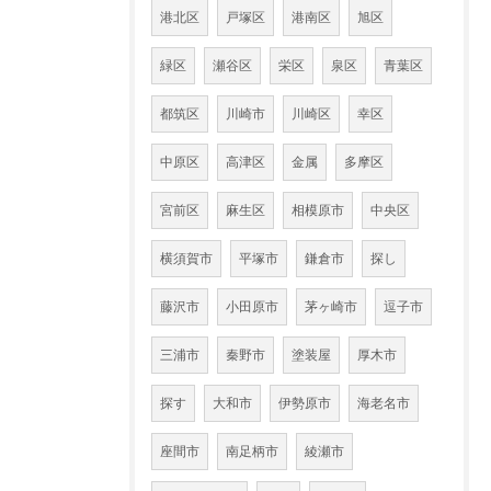
港北区
戸塚区
港南区
旭区
緑区
瀬谷区
栄区
泉区
青葉区
都筑区
川崎市
川崎区
幸区
中原区
高津区
金属
多摩区
宮前区
麻生区
相模原市
中央区
横須賀市
平塚市
鎌倉市
探し
藤沢市
小田原市
茅ヶ崎市
逗子市
三浦市
秦野市
塗装屋
厚木市
探す
大和市
伊勢原市
海老名市
座間市
南足柄市
綾瀬市