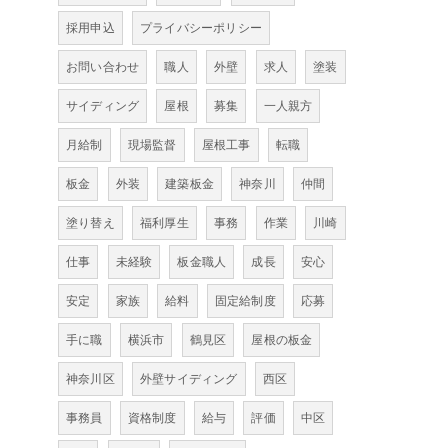
採用申込
プライバシーポリシー
お問い合わせ
職人
外壁
求人
塗装
サイディング
屋根
募集
一人親方
月給制
現場監督
屋根工事
転職
板金
外装
建築板金
神奈川
仲間
塗り替え
福利厚生
事務
作業
川崎
仕事
未経験
板金職人
成長
安心
安定
家族
給料
固定給制度
応募
手に職
横浜市
鶴見区
屋根の板金
神奈川区
外壁サイディング
西区
事務員
資格制度
給与
評価
中区