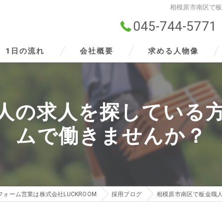
相模原市南区で
045-744-5771
1日の流れ
会社概要
求める人物像
ビジョン
人の求人を探している
事業案内
ムで働きませんか？
ォーム営業は株式会社LUCKROOM
採用ブログ
相模原市南区で板金職