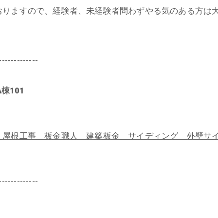
おりますので、経験者、未経験者問わずやる気のある方は
-------------
棟101
屋根工事 板金職人 建築板金 サイディング 外壁サイ
-------------