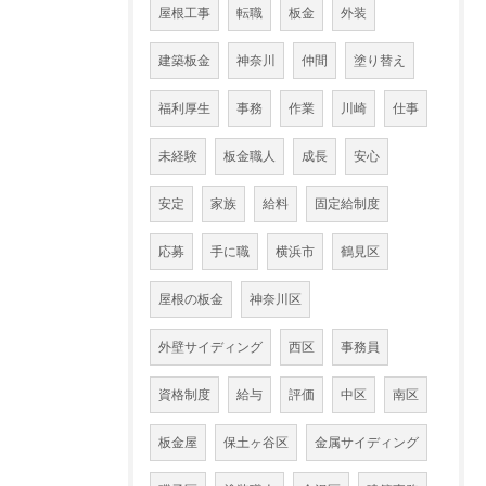
屋根工事
転職
板金
外装
建築板金
神奈川
仲間
塗り替え
福利厚生
事務
作業
川崎
仕事
未経験
板金職人
成長
安心
安定
家族
給料
固定給制度
応募
手に職
横浜市
鶴見区
屋根の板金
神奈川区
外壁サイディング
西区
事務員
資格制度
給与
評価
中区
南区
板金屋
保土ヶ谷区
金属サイディング