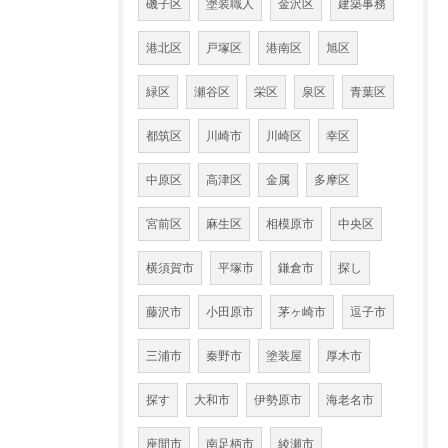
磯子区
塗装職人
金沢区
建築事務
港北区
戸塚区
港南区
旭区
緑区
瀬谷区
栄区
泉区
青葉区
都筑区
川崎市
川崎区
幸区
中原区
高津区
金属
多摩区
宮前区
麻生区
相模原市
中央区
横須賀市
平塚市
鎌倉市
探し
藤沢市
小田原市
茅ヶ崎市
逗子市
三浦市
秦野市
塗装屋
厚木市
探す
大和市
伊勢原市
海老名市
座間市
南足柄市
綾瀬市