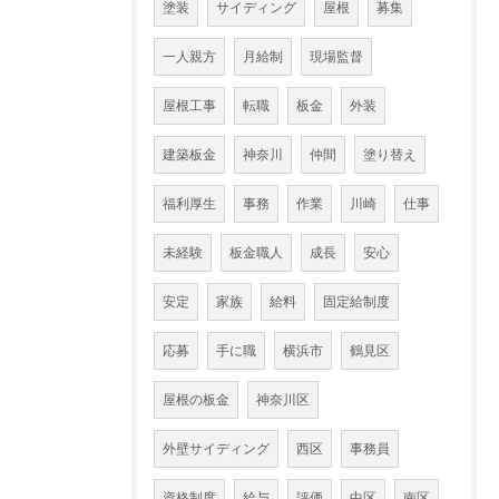
塗装
サイディング
屋根
募集
一人親方
月給制
現場監督
屋根工事
転職
板金
外装
建築板金
神奈川
仲間
塗り替え
福利厚生
事務
作業
川崎
仕事
未経験
板金職人
成長
安心
安定
家族
給料
固定給制度
応募
手に職
横浜市
鶴見区
屋根の板金
神奈川区
外壁サイディング
西区
事務員
資格制度
給与
評価
中区
南区