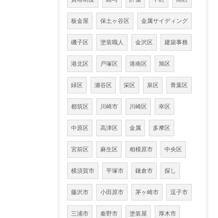
板金屋
保土ヶ谷区
金属サイディング
磯子区
塗装職人
金沢区
建築事務
港北区
戸塚区
港南区
旭区
緑区
瀬谷区
栄区
泉区
青葉区
都筑区
川崎市
川崎区
幸区
中原区
高津区
金属
多摩区
宮前区
麻生区
相模原市
中央区
横須賀市
平塚市
鎌倉市
探し
藤沢市
小田原市
茅ヶ崎市
逗子市
三浦市
秦野市
塗装屋
厚木市