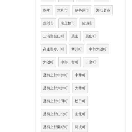
探す
大和市
伊勢原市
海老名市
座間市
南足柄市
綾瀬市
三浦郡葉山町
葉山
葉山町
高座郡寒川町
寒川町
中郡大磯町
大磯町
中郡二宮町
二宮町
足柄上郡中井町
中井町
足柄上郡大井町
大井町
足柄上郡松田町
松田町
足柄上郡山北町
山北町
足柄上郡開成町
開成町