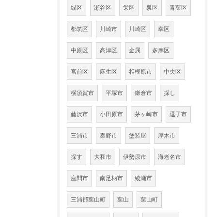
緑区
瀬谷区
栄区
泉区
青葉区
都筑区
川崎市
川崎区
幸区
中原区
高津区
金属
多摩区
宮前区
麻生区
相模原市
中央区
横須賀市
平塚市
鎌倉市
探し
藤沢市
小田原市
茅ヶ崎市
逗子市
三浦市
秦野市
塗装屋
厚木市
探す
大和市
伊勢原市
海老名市
座間市
南足柄市
綾瀬市
三浦郡葉山町
葉山
葉山町