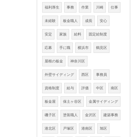
福利厚生
事務
作業
川崎
仕事
未経験
板金職人
成長
安心
安定
家族
給料
固定給制度
応募
手に職
横浜市
鶴見区
屋根の板金
神奈川区
外壁サイディング
西区
事務員
資格制度
給与
評価
中区
南区
板金屋
保土ヶ谷区
金属サイディング
磯子区
塗装職人
金沢区
建築事務
港北区
戸塚区
港南区
旭区