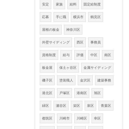
安定
家族
給料
固定給制度
応募
手に職
横浜市
鶴見区
屋根の板金
神奈川区
外壁サイディング
西区
事務員
資格制度
給与
評価
中区
南区
板金屋
保土ヶ谷区
金属サイディング
磯子区
塗装職人
金沢区
建築事務
港北区
戸塚区
港南区
旭区
緑区
瀬谷区
栄区
泉区
青葉区
都筑区
川崎市
川崎区
幸区