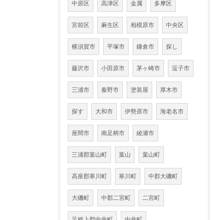
中原区
高津区
金属
多摩区
宮前区
麻生区
相模原市
中央区
横須賀市
平塚市
鎌倉市
探し
藤沢市
小田原市
茅ヶ崎市
逗子市
三浦市
秦野市
塗装屋
厚木市
探す
大和市
伊勢原市
海老名市
座間市
南足柄市
綾瀬市
三浦郡葉山町
葉山
葉山町
高座郡寒川町
寒川町
中郡大磯町
大磯町
中郡二宮町
二宮町
足柄上郡中井町
中井町