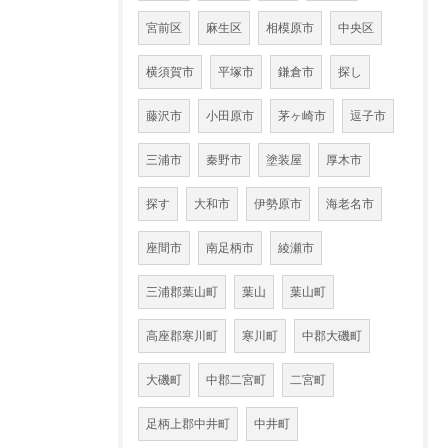
宮前区
麻生区
相模原市
中央区
横須賀市
平塚市
鎌倉市
探し
藤沢市
小田原市
茅ヶ崎市
逗子市
三浦市
秦野市
塗装屋
厚木市
探す
大和市
伊勢原市
海老名市
座間市
南足柄市
綾瀬市
三浦郡葉山町
葉山
葉山町
高座郡寒川町
寒川町
中郡大磯町
大磯町
中郡二宮町
二宮町
足柄上郡中井町
中井町