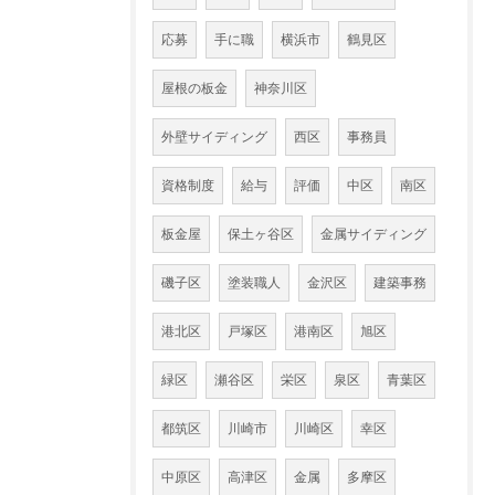
応募
手に職
横浜市
鶴見区
屋根の板金
神奈川区
外壁サイディング
西区
事務員
資格制度
給与
評価
中区
南区
板金屋
保土ヶ谷区
金属サイディング
磯子区
塗装職人
金沢区
建築事務
港北区
戸塚区
港南区
旭区
緑区
瀬谷区
栄区
泉区
青葉区
都筑区
川崎市
川崎区
幸区
中原区
高津区
金属
多摩区