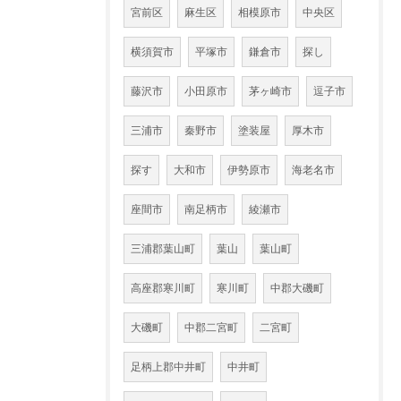
宮前区
麻生区
相模原市
中央区
横須賀市
平塚市
鎌倉市
探し
藤沢市
小田原市
茅ヶ崎市
逗子市
三浦市
秦野市
塗装屋
厚木市
探す
大和市
伊勢原市
海老名市
座間市
南足柄市
綾瀬市
三浦郡葉山町
葉山
葉山町
高座郡寒川町
寒川町
中郡大磯町
大磯町
中郡二宮町
二宮町
足柄上郡中井町
中井町