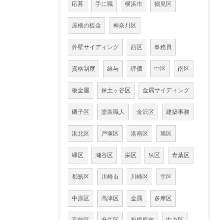
応募
手に職
横浜市
鶴見区
屋根の板金
神奈川区
外壁サイディング
西区
事務員
資格制度
給与
評価
中区
南区
板金屋
保土ヶ谷区
金属サイディング
磯子区
塗装職人
金沢区
建築事務
港北区
戸塚区
港南区
旭区
緑区
瀬谷区
栄区
泉区
青葉区
都筑区
川崎市
川崎区
幸区
中原区
高津区
金属
多摩区