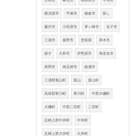
宮前区
麻生区
相模原市
中央区
横須賀市
平塚市
鎌倉市
探し
藤沢市
小田原市
茅ヶ崎市
逗子市
三浦市
秦野市
塗装屋
厚木市
探す
大和市
伊勢原市
海老名市
座間市
南足柄市
綾瀬市
三浦郡葉山町
葉山
葉山町
高座郡寒川町
寒川町
中郡大磯町
大磯町
中郡二宮町
二宮町
足柄上郡中井町
中井町
足柄上郡大井町
大井町