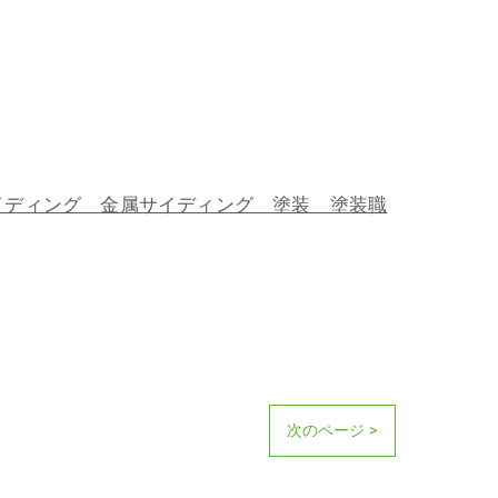
ディング 金属サイディング 塗装 塗装職
次のページ >