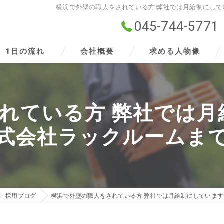
横浜で外壁の職人をされている方 弊社では月給制にして
045-744-5771
1日の流れ
会社概要
求める人物像
ビジョン
れている方 弊社では月
事業案内
式会社ラックルームま
採用ブログ
横浜で外壁の職人をされている方 弊社では月給制にしています