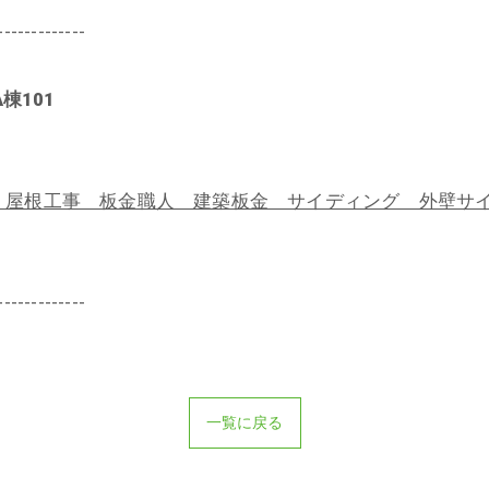
-------------
棟101
屋根工事 板金職人 建築板金 サイディング 外壁サイ
-------------
一覧に戻る