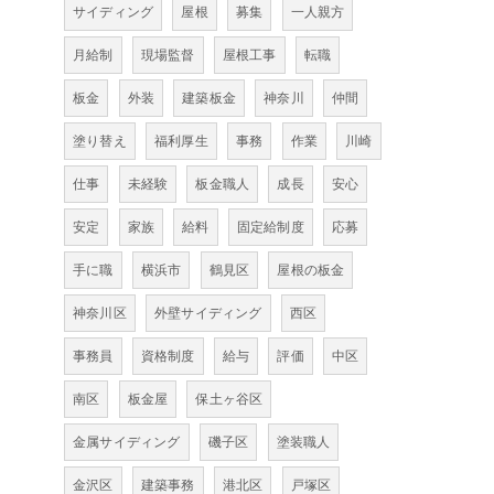
サイディング
屋根
募集
一人親方
月給制
現場監督
屋根工事
転職
板金
外装
建築板金
神奈川
仲間
塗り替え
福利厚生
事務
作業
川崎
仕事
未経験
板金職人
成長
安心
安定
家族
給料
固定給制度
応募
手に職
横浜市
鶴見区
屋根の板金
神奈川区
外壁サイディング
西区
事務員
資格制度
給与
評価
中区
南区
板金屋
保土ヶ谷区
金属サイディング
磯子区
塗装職人
金沢区
建築事務
港北区
戸塚区