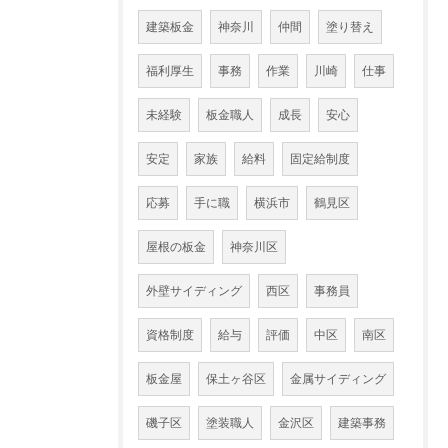
建築板金
神奈川
仲間
塗り替え
福利厚生
事務
作業
川崎
仕事
未経験
板金職人
成長
安心
安定
家族
給料
固定給制度
応募
手に職
横浜市
鶴見区
屋根の板金
神奈川区
外壁サイディング
西区
事務員
資格制度
給与
評価
中区
南区
板金屋
保土ヶ谷区
金属サイディング
磯子区
塗装職人
金沢区
建築事務