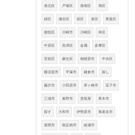
港北区
戸塚区
港南区
旭区
緑区
瀬谷区
栄区
泉区
青葉区
都筑区
川崎市
川崎区
幸区
中原区
高津区
金属
多摩区
宮前区
麻生区
相模原市
中央区
横須賀市
平塚市
鎌倉市
探し
藤沢市
小田原市
茅ヶ崎市
逗子市
三浦市
秦野市
塗装屋
厚木市
探す
大和市
伊勢原市
海老名市
座間市
南足柄市
綾瀬市