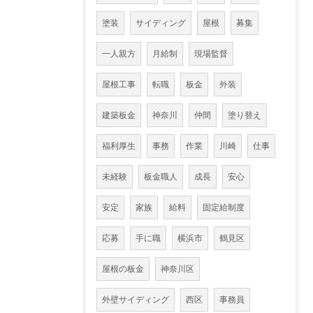
塗装
サイディング
屋根
募集
一人親方
月給制
現場監督
屋根工事
転職
板金
外装
建築板金
神奈川
仲間
塗り替え
福利厚生
事務
作業
川崎
仕事
未経験
板金職人
成長
安心
安定
家族
給料
固定給制度
応募
手に職
横浜市
鶴見区
屋根の板金
神奈川区
外壁サイディング
西区
事務員