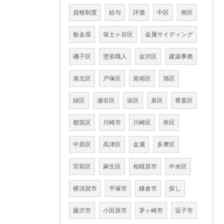
資格制度
給与
評価
中区
南区
板金屋
保土ヶ谷区
金属サイディング
磯子区
塗装職人
金沢区
建築事務
港北区
戸塚区
港南区
旭区
緑区
瀬谷区
栄区
泉区
青葉区
都筑区
川崎市
川崎区
幸区
中原区
高津区
金属
多摩区
宮前区
麻生区
相模原市
中央区
横須賀市
平塚市
鎌倉市
探し
藤沢市
小田原市
茅ヶ崎市
逗子市